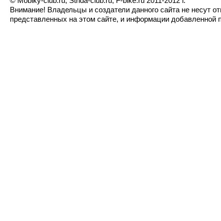
© Mobiky-club.ru, Strida-club.ru, F-bike.ru 2011-2012 г.
Внимание! Владельцы и создатели данного сайта не несут о
представленных на этом сайте, и информации добавленной п