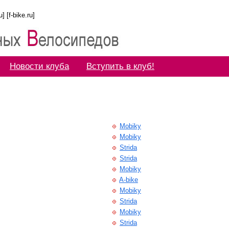
 [f-bike.ru]
Новости клуба
Вступить в клуб!
Mobiky
Mobiky
Strida
Strida
Mobiky
A-bike
Mobiky
Strida
Mobiky
Strida