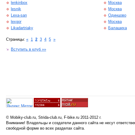
lenkinbox
Москва
lesnik
Москва
Lexa-san
Одинцово
lexgor
Москва
Likadartriaky
Балашиха
Страницы:
«
1
2
3
4
5
»
Вступить в клуб »»
© Mobiky-club.ru, Strida-club.ru, F-bike.ru 2011-2012 г.
Внимание! Владельцы и создатели данного сайта не несут ответств
свободной форме во всех разделах сайта.