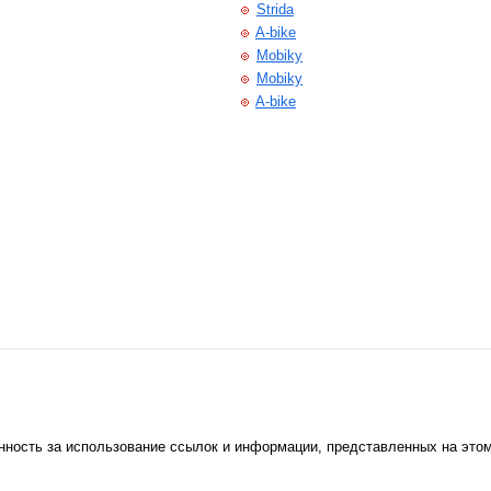
Strida
A-bike
Mobiky
Mobiky
A-bike
енность за использование ссылок и информации, представленных на это