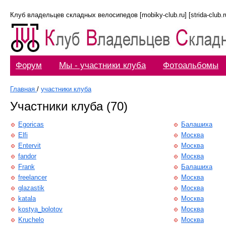
Клуб владельцев складных велосипедов [mobiky-club.ru] [strida-club.ru]
Форум
Мы - участники клуба
Фотоальбомы
Главная
/
участники клуба
Участники клуба (70)
Egoricas
Балашиха
Elfi
Москва
Entervit
Москва
fandor
Москва
Frank
Балашиха
freelancer
Москва
glazastik
Москва
katala
Москва
kostya_bolotov
Москва
Kruchelo
Москва