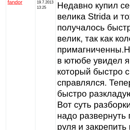
fandor
19.7.2013
Недавно купил се
13:25
велика Strida и т
получалось быст
велик, так как ко
примагниченны.Н
в ютюбе увидел 
который быстро с
справлялся. Тепе
быстро разкладую
Вот суть разборк
надо развернуть 
руля и закрепить 