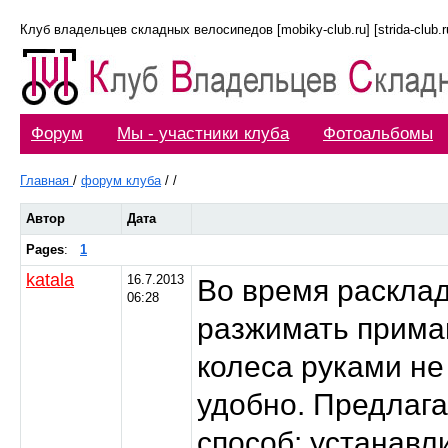
Клуб владельцев складных велосипедов [mobiky-club.ru] [strida-club.ru]
Форум
Мы - участники клуба
Фотоальбомы
Главная
/
форум клуба
/
/
Автор
Дата
Pages
:
1
katala
16.7.2013
Во время раскла
06:28
разжимать прима
колеса руками не
удобно. Предлага
способ: устанавл