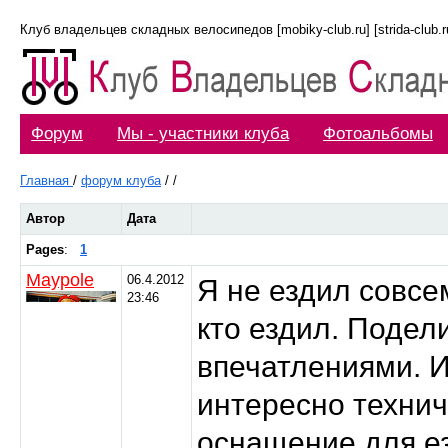
Клуб владельцев складных велосипедов [mobiky-club.ru] [strida-club.ru]
Форум
Мы - участники клуба
Фотоальбомы
Главная
/
форум клуба
/
/
Автор
Дата
Pages
:
1
Maypole
06.4.2012
Я не ездил совсе
23:46
кто ездил. Подел
впечатлениями. И
интересно техни
оснащение для е